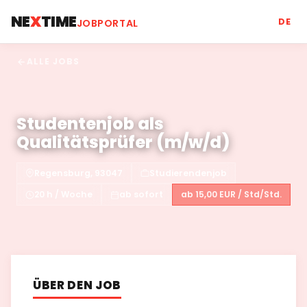
NE
X
TIME
DE
JOBPORTAL
ALLE JOBS
Studentenjob als
Qualitätsprüfer (m/w/d)
Regensburg, 93047
Studierendenjob
20 h / Woche
ab sofort
ab 15,00 EUR / Std/Std.
ÜBER DEN JOB