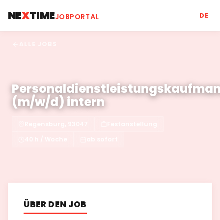
NE
X
TIME
DE
JOBPORTAL
ALLE JOBS
Personaldienstleistungskaufman
(m/w/d) intern
Regensburg, 93047
Festanstellung
40 h / Woche
ab sofort
ÜBER DEN JOB