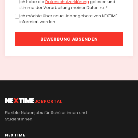
Ich habe die
Datenschutzerklärung
gelesen und
stimme der Verarbeitung meiner Daten zu. *
Ich möchte über neue Jobangebote von NEXTIME
informiert werden.
BEWERBUNG ABSENDEN
NE
X
TIME
JOBPORTAL
Flexible Nebenjobs für Schüler:innen und
Student:innen.
NEXTIME