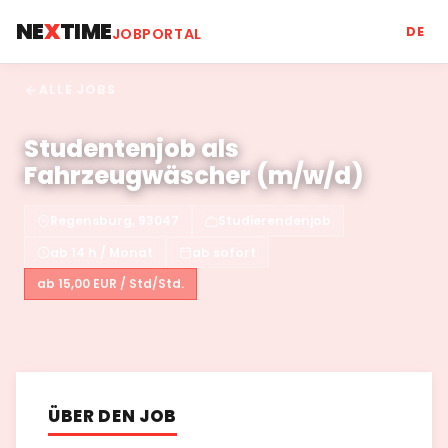
NE
X
TIME
DE
JOBPORTAL
ALLE JOBS
Studentenjob als
Fahrzeugwäscher (m/w/d)
Regensburg, 93047
Studierendenjob
ab 14 h / Monat
ab sofort
ab 15,00 EUR / Std/Std.
ÜBER DEN JOB