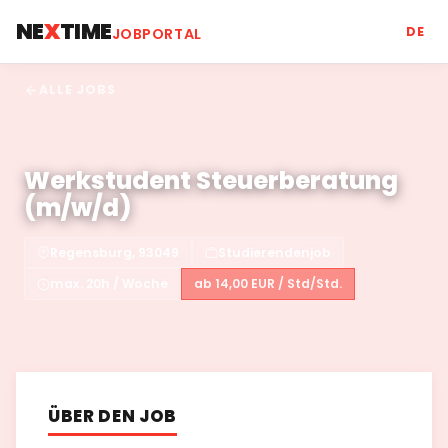
NE
X
TIME
DE
JOBPORTAL
ALLE JOBS
Werkstudent Steuerberatung
(m/w/d)
Regensburg, 93049
Studierendenjob
max. 20h / Woche
ab 14,00 EUR / Std/Std.
ÜBER DEN JOB